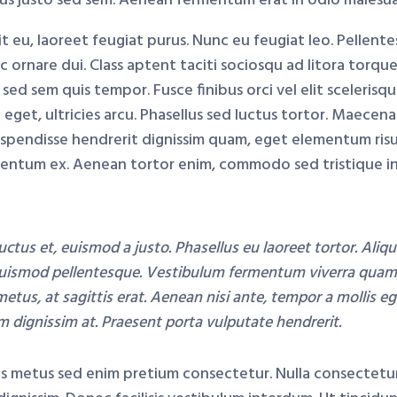
ctus justo sed sem. Aenean fermentum erat in odio malesu
 eu, laoreet feugiat purus. Nunc eu feugiat leo. Pellente
c ornare dui. Class aptent taciti sociosqu ad litora torqu
ed sem quis tempor. Fusce finibus orci vel elit scelerisqu
eget, ultricies arcu. Phasellus sed luctus tortor. Maecenas 
spendisse hendrerit dignissim quam, eget elementum risus
imentum ex. Aenean tortor enim, commodo sed tristique in
 luctus et, euismod a justo. Phasellus eu laoreet tortor. Ali
 euismod pellentesque. Vestibulum fermentum viverra qua
etus, at sagittis erat. Aenean nisi ante, tempor a mollis eg
em dignissim at. Praesent porta vulputate hendrerit.
ulis metus sed enim pretium consectetur. Nulla consectetu