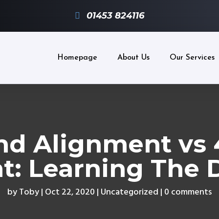
01453 824116
Homepage
About Us
Our Services
nd Alignment vs
: Learning The 
by
Toby
Oct 22, 2020
Uncategorized
0 comments