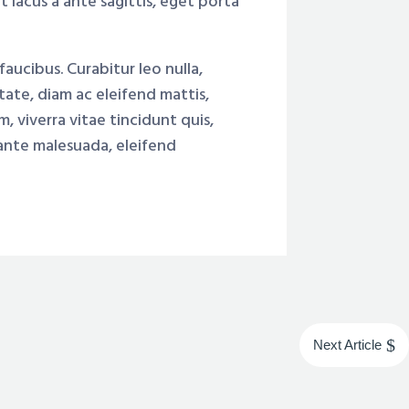
 lacus a ante sagittis, eget porta
ucibus. Curabitur leo nulla,
tate, diam ac eleifend mattis,
m, viverra vitae tincidunt quis,
 ante malesuada, eleifend
$
Next Article