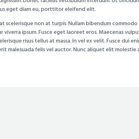
gnissim. Donec facilisis vestibulum interdum. Ut tincidunt
us eget diam eu, porttitor eleifend elit.
t scelerisque non at turpis. Nullam bibendum commodo fa
r viverra ipsum. Fusce eget laoreet eros. Maecenas vulpu
erisque risus tellus at massa. In vel ex velit. Fusce dui eni
it malesuada felis vel auctor. Nunc aliquet elit molestie