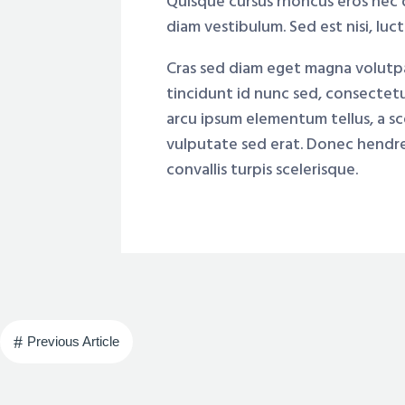
Quisque cursus rhoncus eros nec di
diam vestibulum. Sed est nisi, luct
Cras sed diam eget magna volutpa
tincidunt id nunc sed, consectetu
arcu ipsum elementum tellus, a scel
vulputate sed erat. Donec hendrer
convallis turpis scelerisque.
#
Previous Article