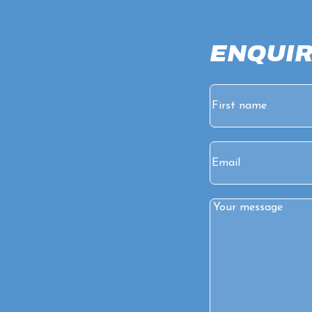
ENQUIR
Name
(Required)
First
Email
(Required)
Comments
(Requir