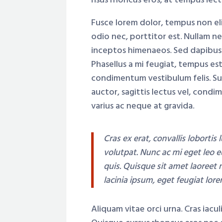
risus rhoncus eros, at tempus le
Fusce lorem dolor, tempus non elit
odio nec, porttitor est. Nullam ne
inceptos himenaeos. Sed dapibus s
Phasellus a mi feugiat, tempus est 
condimentum vestibulum felis. Su
auctor, sagittis lectus vel, cond
varius ac neque at gravida.
Cras ex erat, convallis lobortis
volutpat. Nunc ac mi eget leo
quis. Quisque sit amet laoreet m
lacinia ipsum, eget feugiat lor
Aliquam vitae orci urna. Cras iac