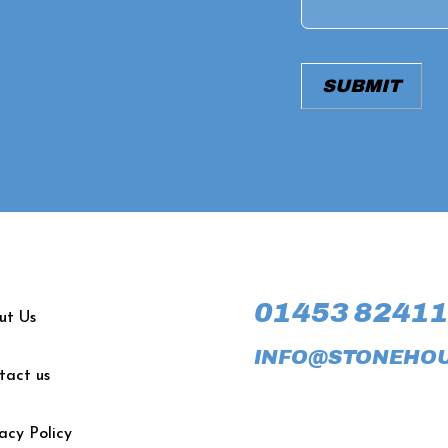
01453 8241
ut Us
INFO@STONEHO
tact us
acy Policy